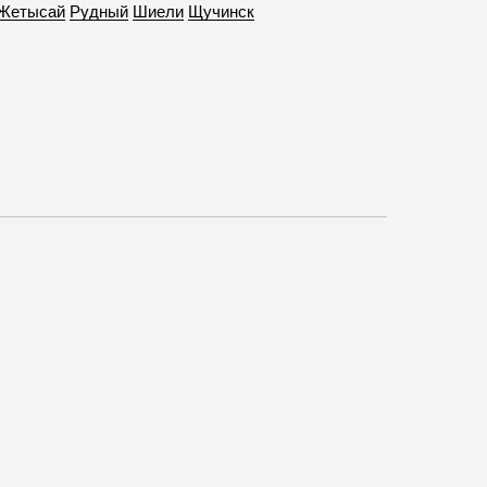
Жетысай
Рудный
Шиели
Щучинск