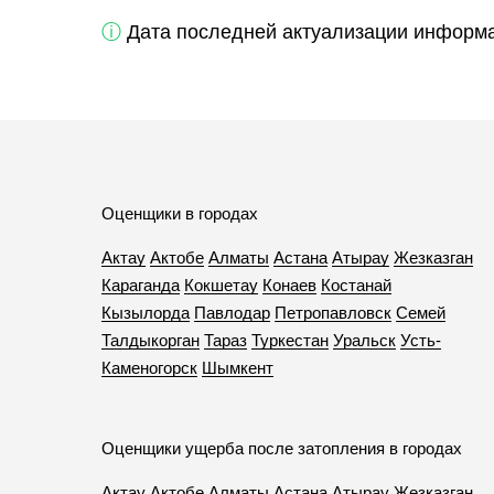
ⓘ
Дата последней актуализации информац
Оценщики в городах
Актау
Актобе
Алматы
Астана
Атырау
Жезказган
Караганда
Кокшетау
Конаев
Костанай
Кызылорда
Павлодар
Петропавловск
Семей
Талдыкорган
Тараз
Туркестан
Уральск
Усть-
Каменогорск
Шымкент
Оценщики ущерба после затопления в городах
Актау
Актобе
Алматы
Астана
Атырау
Жезказган