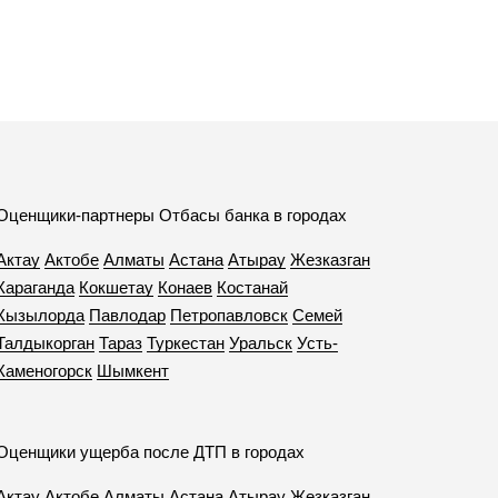
Оценщики-партнеры Отбасы банка в городах
Актау
Актобе
Алматы
Астана
Атырау
Жезказган
Караганда
Кокшетау
Конаев
Костанай
Кызылорда
Павлодар
Петропавловск
Семей
Талдыкорган
Тараз
Туркестан
Уральск
Усть-
Каменогорск
Шымкент
Оценщики ущерба после ДТП в городах
Актау
Актобе
Алматы
Астана
Атырау
Жезказган