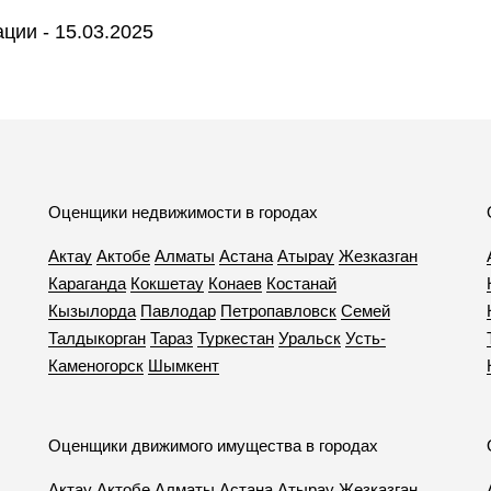
ии - 15.03.2025
Оценщики недвижимости в городах
Актау
Актобе
Алматы
Астана
Атырау
Жезказган
Караганда
Кокшетау
Конаев
Костанай
Кызылорда
Павлодар
Петропавловск
Семей
Талдыкорган
Тараз
Туркестан
Уральск
Усть-
Каменогорск
Шымкент
Оценщики движимого имущества в городах
Актау
Актобе
Алматы
Астана
Атырау
Жезказган