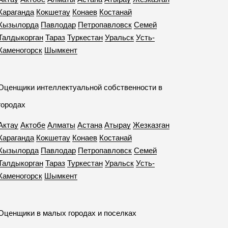
Караганда
Кокшетау
Конаев
Костанай
Кызылорда
Павлодар
Петропавловск
Семей
Талдыкорган
Тараз
Туркестан
Уральск
Усть-
Каменогорск
Шымкент
Оценщики интеллектуальной собственности в
городах
Актау
Актобе
Алматы
Астана
Атырау
Жезказган
Караганда
Кокшетау
Конаев
Костанай
Кызылорда
Павлодар
Петропавловск
Семей
Талдыкорган
Тараз
Туркестан
Уральск
Усть-
Каменогорск
Шымкент
Оценщики в малых городах и поселках